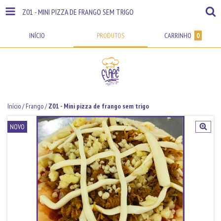
Z01 - MINI PIZZA DE FRANGO SEM TRIGO
INÍCIO
PRODUTOS
CARRINHO
0
Início
/
Frango
/
Z01 - Mini pizza de frango sem trigo
NOVO