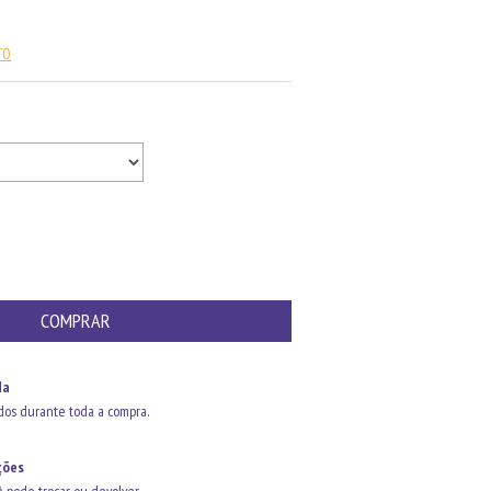
TO
da
dos durante toda a compra.
ções