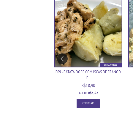
ORTA INTEGRAL DE FRANGO
F09 - BATATA DOCE COM ISCAS DE FRANGO
E...
R$21,90
R$18,90
5
X DE
R$5,25
4
X DE
R$5,62
COMPRAR
COMPRAR