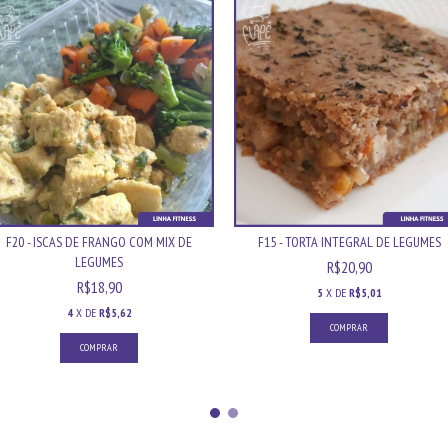
F20 - ISCAS DE FRANGO COM MIX DE
F15 - TORTA INTEGRAL DE LEGUMES
LEGUMES
R$20,90
R$18,90
5
X DE
R$5,01
4
X DE
R$5,62
COMPRAR
COMPRAR