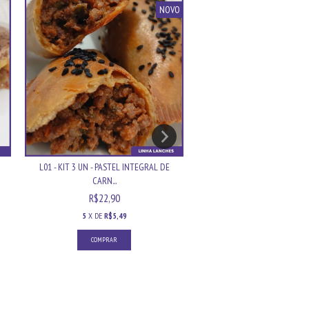
NOVO
L01 - KIT 3 UN - PASTEL INTEGRAL DE
F21 - CARNE DE PANELA CO
CARN...
LEGUMES
R$22,90
R$22,90
5
X DE
R$5,49
5
X DE
R$5,49
COMPRAR
COMPRAR