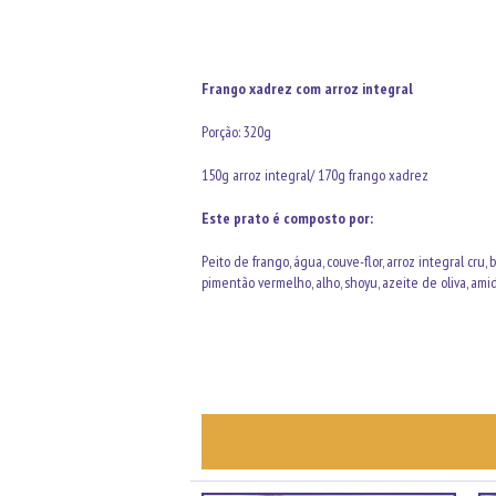
Frango xadrez com arroz integral
Porção: 320g
150g arroz integral/ 170g frango xadrez
Este prato é composto por:
Peito de frango, água, couve-flor, arroz integral cru,
pimentão vermelho, alho, shoyu, azeite de oliva, amid