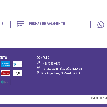
LIS
FORMAS DE PAGAMENTO
MENTO
CONTATO
(48) 3089-0550
contatocozinhaflape@gmail.com
Rua Argentina, 74 - São José / SC
COPYRIGHT COZINH